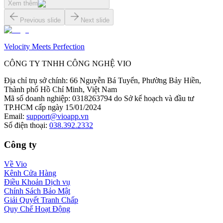
Xem thêm
Previous slide
Next slide
Velocity Meets Perfection
CÔNG TY TNHH CÔNG NGHỆ VIO
Địa chỉ trụ sở chính
:
66 Nguyễn Bá Tuyển, Phường Bảy Hiền,
Thành phố Hồ Chí Minh, Việt Nam
Mã số doanh nghiệp
:
0318263794 do Sở kế hoạch và đầu tư
TP.HCM cấp ngày 15/01/2024
Email
:
support@vioapp.vn
Số điện thoại
:
038.392.2332
Công ty
Về Vio
Kênh Cửa Hàng
Điều Khoản Dịch vụ
Chính Sách Bảo Mật
Giải Quyết Tranh Chấp
Quy Chế Hoạt Động