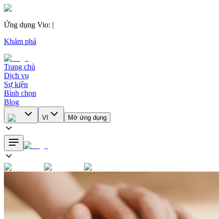
Ứng dụng Vio
:
|
Khám phá
Trang chủ
Dịch vụ
Sự kiện
Bình chọn
Blog
VI
Mở ứng dụng