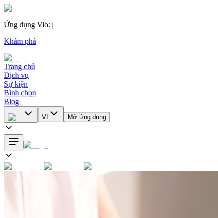
Ứng dụng Vio
:
|
Khám phá
Trang chủ
Dịch vụ
Sự kiện
Bình chọn
Blog
VI
Mở ứng dụng