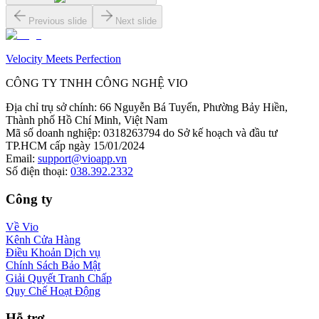
Previous slide
Next slide
Velocity Meets Perfection
CÔNG TY TNHH CÔNG NGHỆ VIO
Địa chỉ trụ sở chính
:
66 Nguyễn Bá Tuyển, Phường Bảy Hiền,
Thành phố Hồ Chí Minh, Việt Nam
Mã số doanh nghiệp
:
0318263794 do Sở kế hoạch và đầu tư
TP.HCM cấp ngày 15/01/2024
Email
:
support@vioapp.vn
Số điện thoại
:
038.392.2332
Công ty
Về Vio
Kênh Cửa Hàng
Điều Khoản Dịch vụ
Chính Sách Bảo Mật
Giải Quyết Tranh Chấp
Quy Chế Hoạt Động
Hỗ trợ