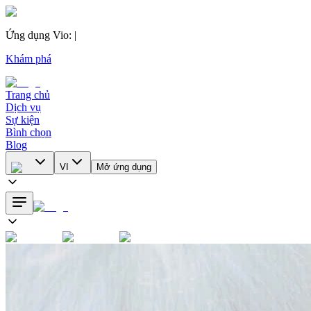
Ứng dụng Vio
:
|
Khám phá
Trang chủ
Dịch vụ
Sự kiện
Bình chọn
Blog
VI
Mở ứng dụng