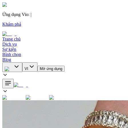
Ứng dụng Vio
:
|
Khám phá
Trang chủ
Dịch vụ
Sự kiện
Bình chọn
Blog
VI
Mở ứng dụng