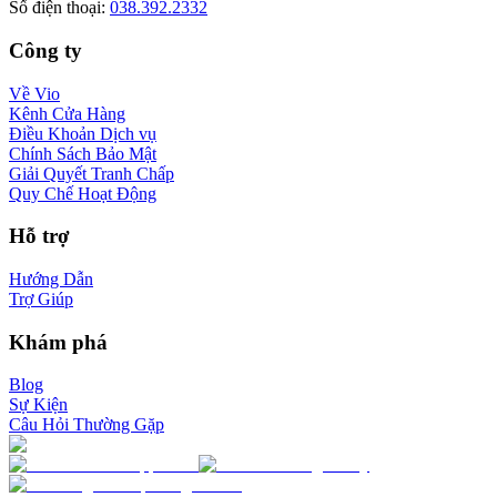
Số điện thoại
:
038.392.2332
Công ty
Về Vio
Kênh Cửa Hàng
Điều Khoản Dịch vụ
Chính Sách Bảo Mật
Giải Quyết Tranh Chấp
Quy Chế Hoạt Động
Hỗ trợ
Hướng Dẫn
Trợ Giúp
Khám phá
Blog
Sự Kiện
Câu Hỏi Thường Gặp