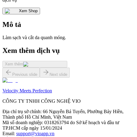
Xem Shop
Mô tả
Làm sạch và cắt da quanh móng.
Xem thêm dịch vụ
Xem thêm
Previous slide
Next slide
Velocity Meets Perfection
CÔNG TY TNHH CÔNG NGHỆ VIO
Địa chỉ trụ sở chính
:
66 Nguyễn Bá Tuyển, Phường Bảy Hiền,
Thành phố Hồ Chí Minh, Việt Nam
Mã số doanh nghiệp
:
0318263794 do Sở kế hoạch và đầu tư
TP.HCM cấp ngày 15/01/2024
Email
:
support@vioapp.vn