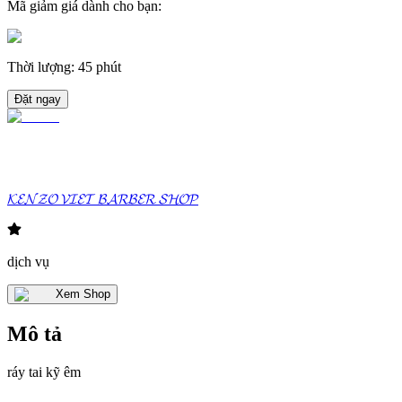
Mã giảm giá dành cho bạn
:
Thời lượng
:
45 phút
Đặt ngay
𝓚𝓔𝓝𝓩𝓞 𝓥𝓘𝓔𝓣 𝓑𝓐𝓡𝓑𝓔𝓡 𝓢𝓗𝓞𝓟
dịch vụ
Xem Shop
Mô tả
ráy tai kỹ êm