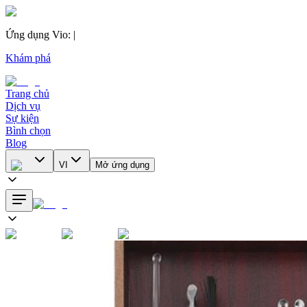
Ứng dụng Vio
:
|
Khám phá
Trang chủ
Dịch vụ
Sự kiện
Bình chọn
Blog
VI
Mở ứng dụng