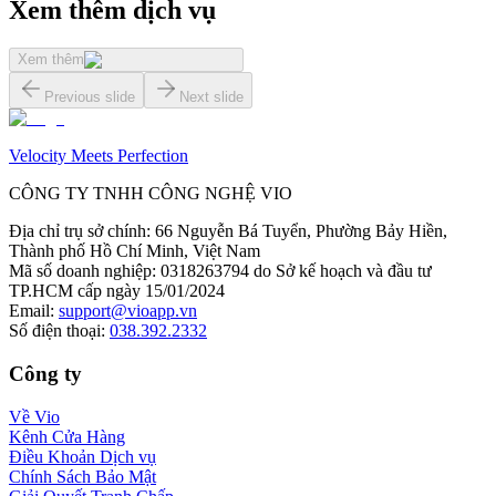
Xem thêm dịch vụ
Xem thêm
Previous slide
Next slide
Velocity Meets Perfection
CÔNG TY TNHH CÔNG NGHỆ VIO
Địa chỉ trụ sở chính
:
66 Nguyễn Bá Tuyển, Phường Bảy Hiền,
Thành phố Hồ Chí Minh, Việt Nam
Mã số doanh nghiệp
:
0318263794 do Sở kế hoạch và đầu tư
TP.HCM cấp ngày 15/01/2024
Email
:
support@vioapp.vn
Số điện thoại
:
038.392.2332
Công ty
Về Vio
Kênh Cửa Hàng
Điều Khoản Dịch vụ
Chính Sách Bảo Mật