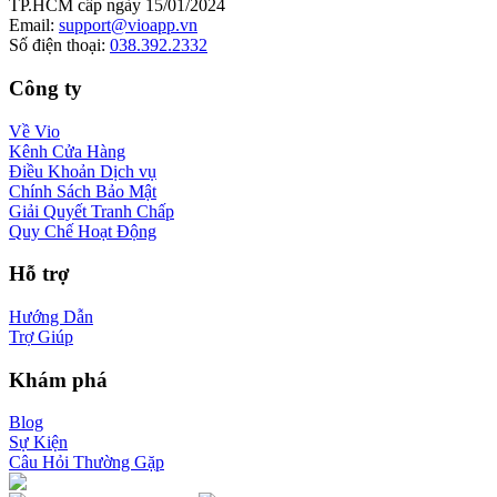
TP.HCM cấp ngày 15/01/2024
Email
:
support@vioapp.vn
Số điện thoại
:
038.392.2332
Công ty
Về Vio
Kênh Cửa Hàng
Điều Khoản Dịch vụ
Chính Sách Bảo Mật
Giải Quyết Tranh Chấp
Quy Chế Hoạt Động
Hỗ trợ
Hướng Dẫn
Trợ Giúp
Khám phá
Blog
Sự Kiện
Câu Hỏi Thường Gặp