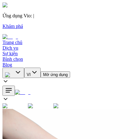
Ứng dụng Vio
:
|
Khám phá
Trang chủ
Dịch vụ
Sự kiện
Bình chọn
Blog
VI
Mở ứng dụng