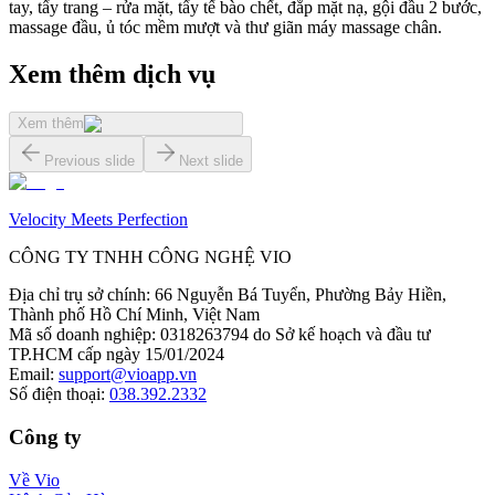
tay, tẩy trang – rửa mặt, tẩy tế bào chết, đắp mặt nạ, gội đầu 2 bước,
massage đầu, ủ tóc mềm mượt và thư giãn máy massage chân.
Xem thêm dịch vụ
Xem thêm
Previous slide
Next slide
Velocity Meets Perfection
CÔNG TY TNHH CÔNG NGHỆ VIO
Địa chỉ trụ sở chính
:
66 Nguyễn Bá Tuyển, Phường Bảy Hiền,
Thành phố Hồ Chí Minh, Việt Nam
Mã số doanh nghiệp
:
0318263794 do Sở kế hoạch và đầu tư
TP.HCM cấp ngày 15/01/2024
Email
:
support@vioapp.vn
Số điện thoại
:
038.392.2332
Công ty
Về Vio