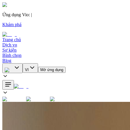
Ứng dụng Vio
:
|
Khám phá
Trang chủ
Dịch vụ
Sự kiện
Bình chọn
Blog
VI
Mở ứng dụng