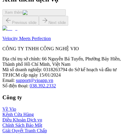
Xem thêm
Previous slide
Next slide
Velocity Meets Perfection
CÔNG TY TNHH CÔNG NGHỆ VIO
Địa chỉ trụ sở chính
:
66 Nguyễn Bá Tuyển, Phường Bảy Hiền,
Thành phố Hồ Chí Minh, Việt Nam
Mã số doanh nghiệp
:
0318263794 do Sở kế hoạch và đầu tư
TP.HCM cấp ngày 15/01/2024
Email
:
support@vioapp.vn
Số điện thoại
:
038.392.2332
Công ty
Về Vio
Kênh Cửa Hàng
Điều Khoản Dịch vụ
Chính Sách Bảo Mật
Giải Quyết Tranh Chấp