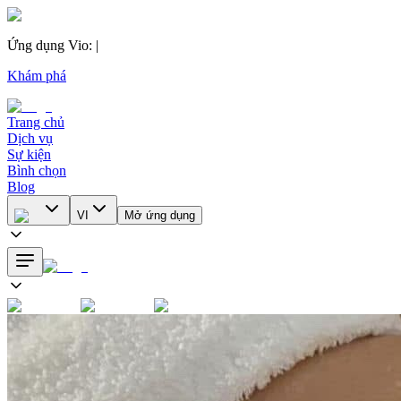
Ứng dụng Vio
:
|
Khám phá
Trang chủ
Dịch vụ
Sự kiện
Bình chọn
Blog
VI
Mở ứng dụng