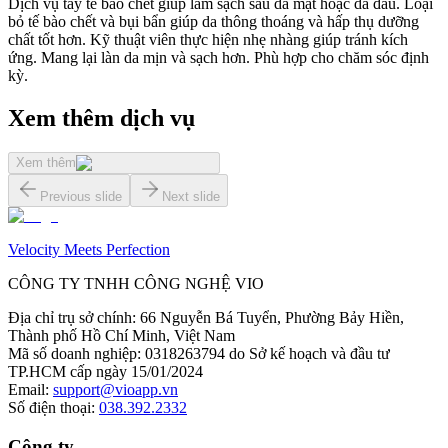
Dịch vụ tẩy tế bào chết giúp làm sạch sâu da mặt hoặc da đầu. Loại
bỏ tế bào chết và bụi bẩn giúp da thông thoáng và hấp thụ dưỡng
chất tốt hơn. Kỹ thuật viên thực hiện nhẹ nhàng giúp tránh kích
ứng. Mang lại làn da mịn và sạch hơn. Phù hợp cho chăm sóc định
kỳ.
Xem thêm dịch vụ
Xem thêm
Previous slide
Next slide
Velocity Meets Perfection
CÔNG TY TNHH CÔNG NGHỆ VIO
Địa chỉ trụ sở chính
:
66 Nguyễn Bá Tuyển, Phường Bảy Hiền,
Thành phố Hồ Chí Minh, Việt Nam
Mã số doanh nghiệp
:
0318263794 do Sở kế hoạch và đầu tư
TP.HCM cấp ngày 15/01/2024
Email
:
support@vioapp.vn
Số điện thoại
:
038.392.2332
Công ty