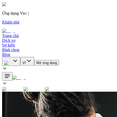
Ứng dụng Vio
:
|
Khám phá
Trang chủ
Dịch vụ
Sự kiện
Bình chọn
Blog
VI
Mở ứng dụng