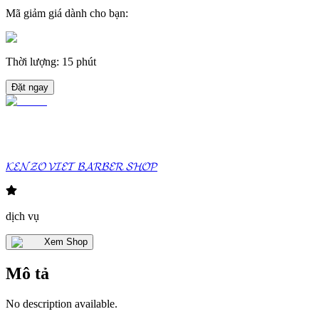
Mã giảm giá dành cho bạn
:
Thời lượng
:
15 phút
Đặt ngay
𝓚𝓔𝓝𝓩𝓞 𝓥𝓘𝓔𝓣 𝓑𝓐𝓡𝓑𝓔𝓡 𝓢𝓗𝓞𝓟
dịch vụ
Xem Shop
Mô tả
No description available.