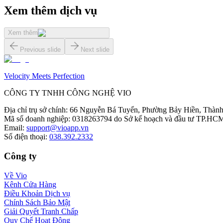
Xem thêm dịch vụ
Xem thêm
Previous slide
Next slide
Velocity Meets Perfection
CÔNG TY TNHH CÔNG NGHỆ VIO
Địa chỉ trụ sở chính
:
66 Nguyễn Bá Tuyển, Phường Bảy Hiền, Thành
Mã số doanh nghiệp
:
0318263794 do Sở kế hoạch và đầu tư TP.HCM
Email
:
support@vioapp.vn
Số điện thoại
:
038.392.2332
Công ty
Về Vio
Kênh Cửa Hàng
Điều Khoản Dịch vụ
Chính Sách Bảo Mật
Giải Quyết Tranh Chấp
Quy Chế Hoạt Động