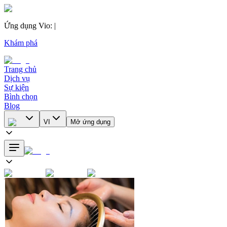
Ứng dụng Vio
:
|
Khám phá
Trang chủ
Dịch vụ
Sự kiện
Bình chọn
Blog
VI
Mở ứng dụng