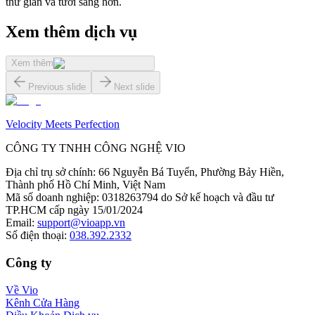
thư giãn và tươi sáng hơn.
Xem thêm dịch vụ
Xem thêm
Previous slide
Next slide
Velocity Meets Perfection
CÔNG TY TNHH CÔNG NGHỆ VIO
Địa chỉ trụ sở chính
:
66 Nguyễn Bá Tuyển, Phường Bảy Hiền,
Thành phố Hồ Chí Minh, Việt Nam
Mã số doanh nghiệp
:
0318263794 do Sở kế hoạch và đầu tư
TP.HCM cấp ngày 15/01/2024
Email
:
support@vioapp.vn
Số điện thoại
:
038.392.2332
Công ty
Về Vio
Kênh Cửa Hàng