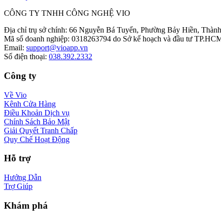
CÔNG TY TNHH CÔNG NGHỆ VIO
Địa chỉ trụ sở chính
:
66 Nguyễn Bá Tuyển, Phường Bảy Hiền, Thành
Mã số doanh nghiệp
:
0318263794 do Sở kế hoạch và đầu tư TP.HCM
Email
:
support@vioapp.vn
Số điện thoại
:
038.392.2332
Công ty
Về Vio
Kênh Cửa Hàng
Điều Khoản Dịch vụ
Chính Sách Bảo Mật
Giải Quyết Tranh Chấp
Quy Chế Hoạt Động
Hỗ trợ
Hướng Dẫn
Trợ Giúp
Khám phá