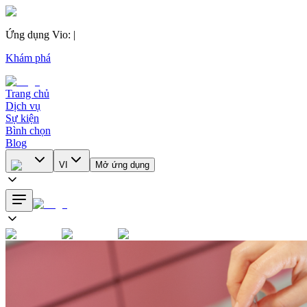
Ứng dụng Vio
:
|
Khám phá
Trang chủ
Dịch vụ
Sự kiện
Bình chọn
Blog
VI
Mở ứng dụng