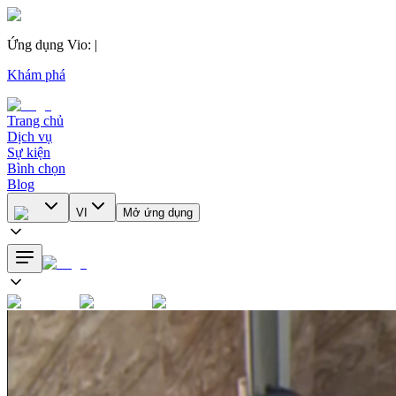
Ứng dụng Vio
:
|
Khám phá
Trang chủ
Dịch vụ
Sự kiện
Bình chọn
Blog
VI
Mở ứng dụng