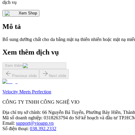
dịch vụ
Xem Shop
Mô tả
Bổ sung dưỡng chất cho da bằng mặt nạ thiên nhiên hoặc mặt nạ miến
Xem thêm dịch vụ
Xem thêm
Previous slide
Next slide
Velocity Meets Perfection
CÔNG TY TNHH CÔNG NGHỆ VIO
Địa chỉ trụ sở chính
:
66 Nguyễn Bá Tuyển, Phường Bảy Hiền, Thành
Mã số doanh nghiệp
:
0318263794 do Sở kế hoạch và đầu tư TP.HCM
Email
:
support@vioapp.vn
Số điện thoại
:
038.392.2332