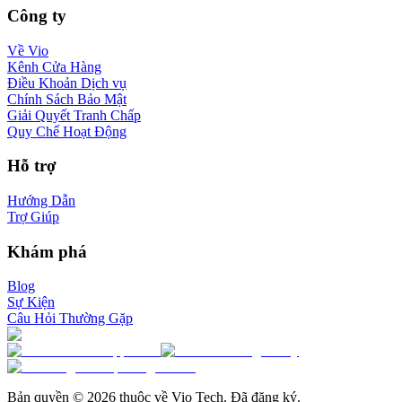
Công ty
Về Vio
Kênh Cửa Hàng
Điều Khoản Dịch vụ
Chính Sách Bảo Mật
Giải Quyết Tranh Chấp
Quy Chế Hoạt Động
Hỗ trợ
Hướng Dẫn
Trợ Giúp
Khám phá
Blog
Sự Kiện
Câu Hỏi Thường Gặp
Bản quyền © 2026 thuộc về Vio Tech. Đã đăng ký.