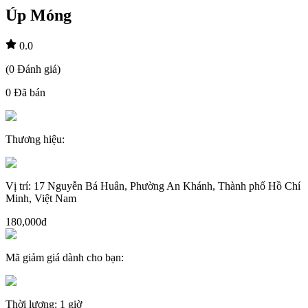
Úp Móng
0.0
(
0
Đánh giá
)
0
Đã bán
Thương hiệu
:
Vị trí
:
17 Nguyễn Bá Huân, Phường An Khánh, Thành phố Hồ Chí
Minh, Việt Nam
180,000đ
Mã giảm giá dành cho bạn
:
Thời lượng
:
1 giờ