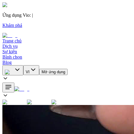
Ứng dụng Vio
:
|
Khám phá
Trang chủ
Dịch vụ
Sự kiện
Bình chọn
Blog
VI
Mở ứng dụng