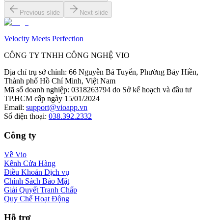
Previous slide
Next slide
Velocity Meets Perfection
CÔNG TY TNHH CÔNG NGHỆ VIO
Địa chỉ trụ sở chính
:
66 Nguyễn Bá Tuyển, Phường Bảy Hiền,
Thành phố Hồ Chí Minh, Việt Nam
Mã số doanh nghiệp
:
0318263794 do Sở kế hoạch và đầu tư
TP.HCM cấp ngày 15/01/2024
Email
:
support@vioapp.vn
Số điện thoại
:
038.392.2332
Công ty
Về Vio
Kênh Cửa Hàng
Điều Khoản Dịch vụ
Chính Sách Bảo Mật
Giải Quyết Tranh Chấp
Quy Chế Hoạt Động
Hỗ trợ