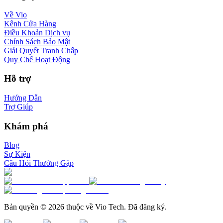
Về Vio
Kênh Cửa Hàng
Điều Khoản Dịch vụ
Chính Sách Bảo Mật
Giải Quyết Tranh Chấp
Quy Chế Hoạt Động
Hỗ trợ
Hướng Dẫn
Trợ Giúp
Khám phá
Blog
Sự Kiện
Câu Hỏi Thường Gặp
Bản quyền © 2026 thuộc về Vio Tech. Đã đăng ký.