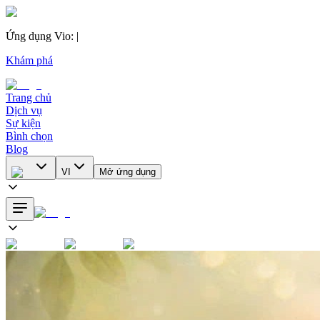
Ứng dụng Vio
:
|
Khám phá
Trang chủ
Dịch vụ
Sự kiện
Bình chọn
Blog
VI
Mở ứng dụng