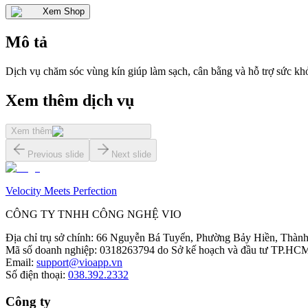
Xem Shop
Mô tả
Dịch vụ chăm sóc vùng kín giúp làm sạch, cân bằng và hỗ trợ sức kh
Xem thêm dịch vụ
Xem thêm
Previous slide
Next slide
Velocity Meets Perfection
CÔNG TY TNHH CÔNG NGHỆ VIO
Địa chỉ trụ sở chính
:
66 Nguyễn Bá Tuyển, Phường Bảy Hiền, Thành
Mã số doanh nghiệp
:
0318263794 do Sở kế hoạch và đầu tư TP.HCM
Email
:
support@vioapp.vn
Số điện thoại
:
038.392.2332
Công ty