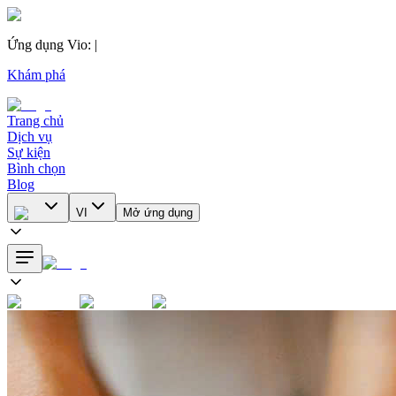
Ứng dụng Vio
:
|
Khám phá
Trang chủ
Dịch vụ
Sự kiện
Bình chọn
Blog
VI
Mở ứng dụng