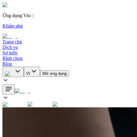
Ứng dụng Vio
:
|
Khám phá
Trang chủ
Dịch vụ
Sự kiện
Bình chọn
Blog
VI
Mở ứng dụng