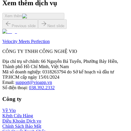
Xem thêm dịch vụ
Xem thêm
Previous slide
Next slide
Velocity Meets Perfection
CÔNG TY TNHH CÔNG NGHỆ VIO
Địa chỉ trụ sở chính
:
66 Nguyễn Bá Tuyển, Phường Bảy Hiền,
Thành phố Hồ Chí Minh, Việt Nam
Mã số doanh nghiệp
:
0318263794 do Sở kế hoạch và đầu tư
TP.HCM cấp ngày 15/01/2024
Email
:
support@vioapp.vn
Số điện thoại
:
038.392.2332
Công ty
Về Vio
Kênh Cửa Hàng
Điều Khoản Dịch vụ
Chính Sách Bảo Mật