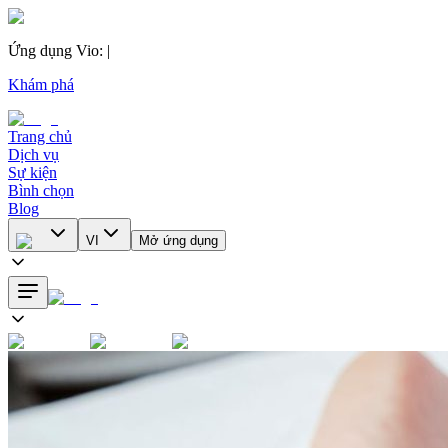
Ứng dụng Vio
:
|
Khám phá
Trang chủ
Dịch vụ
Sự kiện
Bình chọn
Blog
VI
Mở ứng dụng