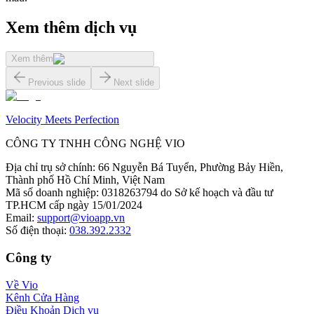
Xem thêm dịch vụ
Xem thêm
Previous slide
Next slide
Velocity Meets Perfection
CÔNG TY TNHH CÔNG NGHỆ VIO
Địa chỉ trụ sở chính
:
66 Nguyễn Bá Tuyển, Phường Bảy Hiền,
Thành phố Hồ Chí Minh, Việt Nam
Mã số doanh nghiệp
:
0318263794 do Sở kế hoạch và đầu tư
TP.HCM cấp ngày 15/01/2024
Email
:
support@vioapp.vn
Số điện thoại
:
038.392.2332
Công ty
Về Vio
Kênh Cửa Hàng
Điều Khoản Dịch vụ