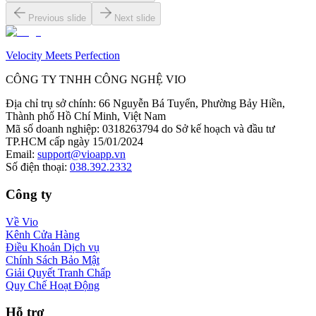
Previous slide
Next slide
Velocity Meets Perfection
CÔNG TY TNHH CÔNG NGHỆ VIO
Địa chỉ trụ sở chính
:
66 Nguyễn Bá Tuyển, Phường Bảy Hiền,
Thành phố Hồ Chí Minh, Việt Nam
Mã số doanh nghiệp
:
0318263794 do Sở kế hoạch và đầu tư
TP.HCM cấp ngày 15/01/2024
Email
:
support@vioapp.vn
Số điện thoại
:
038.392.2332
Công ty
Về Vio
Kênh Cửa Hàng
Điều Khoản Dịch vụ
Chính Sách Bảo Mật
Giải Quyết Tranh Chấp
Quy Chế Hoạt Động
Hỗ trợ