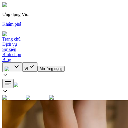
Ứng dụng Vio
:
|
Khám phá
Trang chủ
Dịch vụ
Sự kiện
Bình chọn
Blog
VI
Mở ứng dụng