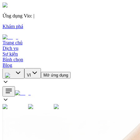
Ứng dụng Vio
:
|
Khám phá
Trang chủ
Dịch vụ
Sự kiện
Bình chọn
Blog
VI
Mở ứng dụng