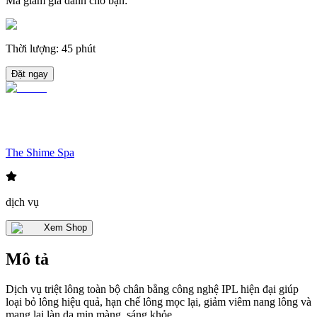
Mã giảm giá dành cho bạn
:
Thời lượng
:
45 phút
Đặt ngay
The Shime Spa
dịch vụ
Xem Shop
Mô tả
Dịch vụ triệt lông toàn bộ chân bằng công nghệ IPL hiện đại giúp
loại bỏ lông hiệu quả, hạn chế lông mọc lại, giảm viêm nang lông và
mang lại làn da mịn màng, sáng khỏe.