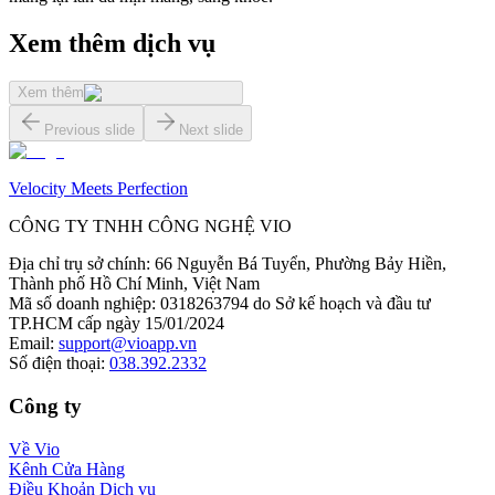
Xem thêm dịch vụ
Xem thêm
Previous slide
Next slide
Velocity Meets Perfection
CÔNG TY TNHH CÔNG NGHỆ VIO
Địa chỉ trụ sở chính
:
66 Nguyễn Bá Tuyển, Phường Bảy Hiền,
Thành phố Hồ Chí Minh, Việt Nam
Mã số doanh nghiệp
:
0318263794 do Sở kế hoạch và đầu tư
TP.HCM cấp ngày 15/01/2024
Email
:
support@vioapp.vn
Số điện thoại
:
038.392.2332
Công ty
Về Vio
Kênh Cửa Hàng
Điều Khoản Dịch vụ