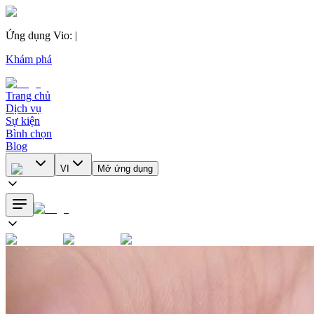
Ứng dụng Vio
:
|
Khám phá
Trang chủ
Dịch vụ
Sự kiện
Bình chọn
Blog
VI
Mở ứng dụng