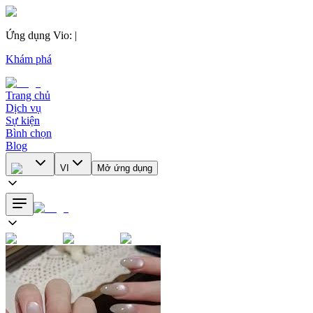
Ứng dụng Vio
:
|
Khám phá
Trang chủ
Dịch vụ
Sự kiện
Bình chọn
Blog
VI
Mở ứng dụng