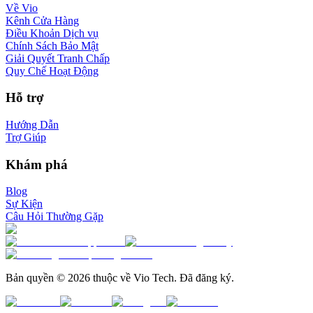
Về Vio
Kênh Cửa Hàng
Điều Khoản Dịch vụ
Chính Sách Bảo Mật
Giải Quyết Tranh Chấp
Quy Chế Hoạt Động
Hỗ trợ
Hướng Dẫn
Trợ Giúp
Khám phá
Blog
Sự Kiện
Câu Hỏi Thường Gặp
Bản quyền © 2026 thuộc về Vio Tech. Đã đăng ký.