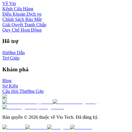
Về Vio
Kênh Cửa Hàng
Điều Khoản Dịch vụ
Chính Sách Bảo Mật
Giải Quyết Tranh Chấp
Quy Chế Hoạt Động
Hỗ trợ
Hướng Dẫn
Trợ Giúp
Khám phá
Blog
Sự Kiện
Câu Hỏi Thường Gặp
Bản quyền © 2026 thuộc về Vio Tech. Đã đăng ký.