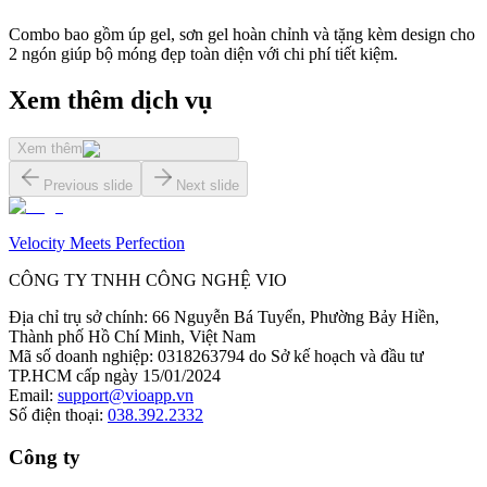
Combo bao gồm úp gel, sơn gel hoàn chỉnh và tặng kèm design cho
2 ngón giúp bộ móng đẹp toàn diện với chi phí tiết kiệm.
Xem thêm dịch vụ
Xem thêm
Previous slide
Next slide
Velocity Meets Perfection
CÔNG TY TNHH CÔNG NGHỆ VIO
Địa chỉ trụ sở chính
:
66 Nguyễn Bá Tuyển, Phường Bảy Hiền,
Thành phố Hồ Chí Minh, Việt Nam
Mã số doanh nghiệp
:
0318263794 do Sở kế hoạch và đầu tư
TP.HCM cấp ngày 15/01/2024
Email
:
support@vioapp.vn
Số điện thoại
:
038.392.2332
Công ty