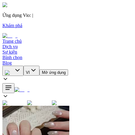
Ứng dụng Vio
:
|
Khám phá
Trang chủ
Dịch vụ
Sự kiện
Bình chọn
Blog
VI
Mở ứng dụng