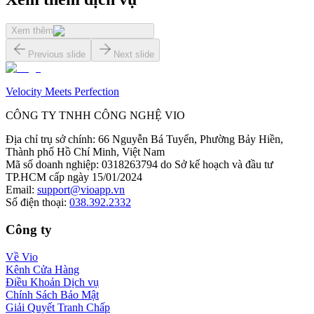
Xem thêm
Previous slide
Next slide
Velocity Meets Perfection
CÔNG TY TNHH CÔNG NGHỆ VIO
Địa chỉ trụ sở chính
:
66 Nguyễn Bá Tuyển, Phường Bảy Hiền,
Thành phố Hồ Chí Minh, Việt Nam
Mã số doanh nghiệp
:
0318263794 do Sở kế hoạch và đầu tư
TP.HCM cấp ngày 15/01/2024
Email
:
support@vioapp.vn
Số điện thoại
:
038.392.2332
Công ty
Về Vio
Kênh Cửa Hàng
Điều Khoản Dịch vụ
Chính Sách Bảo Mật
Giải Quyết Tranh Chấp