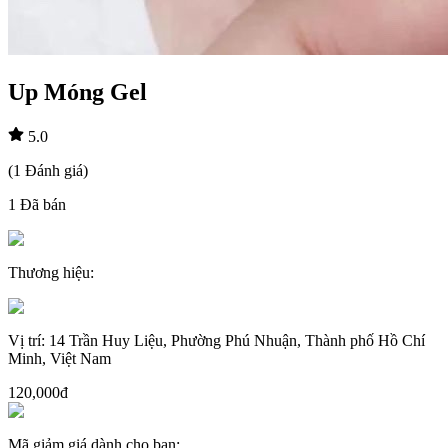
Up Móng Gel
5.0
(
1
Đánh giá
)
1
Đã bán
Thương hiệu
:
Vị trí
:
14 Trần Huy Liệu, Phường Phú Nhuận, Thành phố Hồ Chí
Minh, Việt Nam
120,000đ
Mã giảm giá dành cho bạn
: