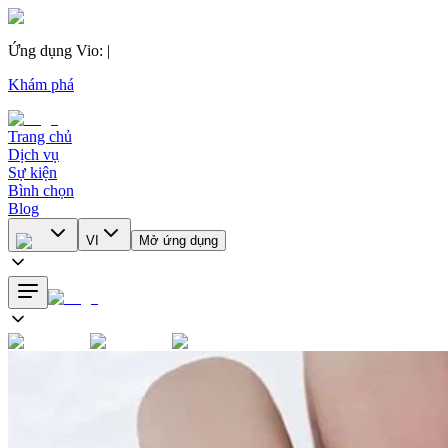
Ứng dụng Vio
:
|
Khám phá
Trang chủ
Dịch vụ
Sự kiện
Bình chọn
Blog
VI
Mở ứng dụng