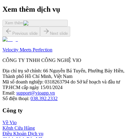
Xem thêm dịch vụ
Xem thêm
Previous slide
Next slide
Velocity Meets Perfection
CÔNG TY TNHH CÔNG NGHỆ VIO
Địa chỉ trụ sở chính
:
66 Nguyễn Bá Tuyển, Phường Bảy Hiền,
Thành phố Hồ Chí Minh, Việt Nam
Mã số doanh nghiệp
:
0318263794 do Sở kế hoạch và đầu tư
TP.HCM cấp ngày 15/01/2024
Email
:
support@vioapp.vn
Số điện thoại
:
038.392.2332
Công ty
Về Vio
Kênh Cửa Hàng
Điều Khoản Dịch vụ