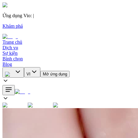
Ứng dụng Vio
:
|
Khám phá
Trang chủ
Dịch vụ
Sự kiện
Bình chọn
Blog
VI
Mở ứng dụng