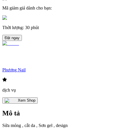
Mã giảm giá dành cho bạn
:
Thời lượng
:
30 phút
Đặt ngay
Phương Nail
dịch vụ
Xem Shop
Mô tả
Sửa móng , cắt da , Sơn gel , design