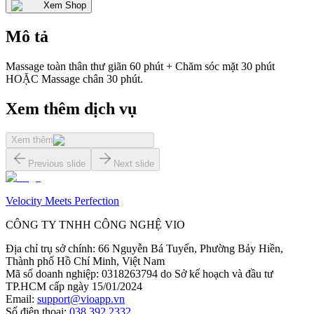
Xem Shop
Mô tả
Massage toàn thân thư giãn 60 phút + Chăm sóc mặt 30 phút
HOẶC Massage chân 30 phút.
Xem thêm dịch vụ
Xem thêm
Previous slide
Next slide
Velocity Meets Perfection
CÔNG TY TNHH CÔNG NGHỆ VIO
Địa chỉ trụ sở chính
:
66 Nguyễn Bá Tuyển, Phường Bảy Hiền,
Thành phố Hồ Chí Minh, Việt Nam
Mã số doanh nghiệp
:
0318263794 do Sở kế hoạch và đầu tư
TP.HCM cấp ngày 15/01/2024
Email
:
support@vioapp.vn
Số điện thoại
:
038.392.2332