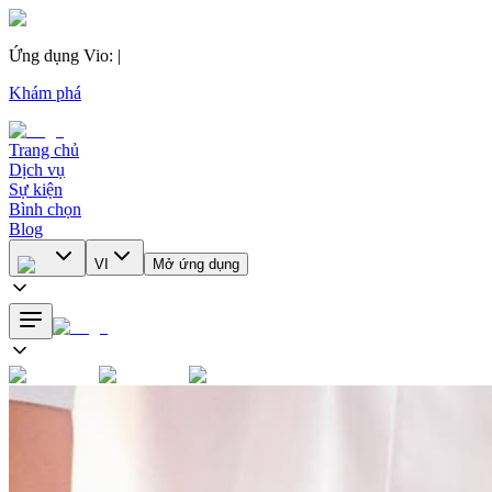
Ứng dụng Vio
:
|
Khám phá
Trang chủ
Dịch vụ
Sự kiện
Bình chọn
Blog
VI
Mở ứng dụng