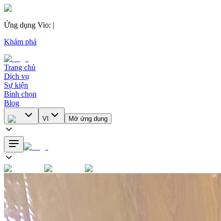
Ứng dụng Vio
:
|
Khám phá
Trang chủ
Dịch vụ
Sự kiện
Bình chọn
Blog
VI
Mở ứng dụng