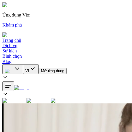
Ứng dụng Vio
:
|
Khám phá
Trang chủ
Dịch vụ
Sự kiện
Bình chọn
Blog
VI
Mở ứng dụng