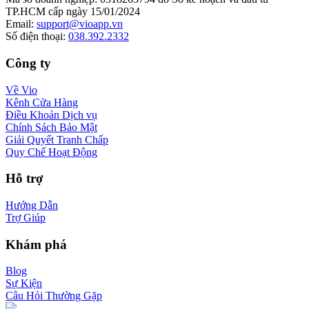
TP.HCM cấp ngày 15/01/2024
Email
:
support@vioapp.vn
Số điện thoại
:
038.392.2332
Công ty
Về Vio
Kênh Cửa Hàng
Điều Khoản Dịch vụ
Chính Sách Bảo Mật
Giải Quyết Tranh Chấp
Quy Chế Hoạt Động
Hỗ trợ
Hướng Dẫn
Trợ Giúp
Khám phá
Blog
Sự Kiện
Câu Hỏi Thường Gặp