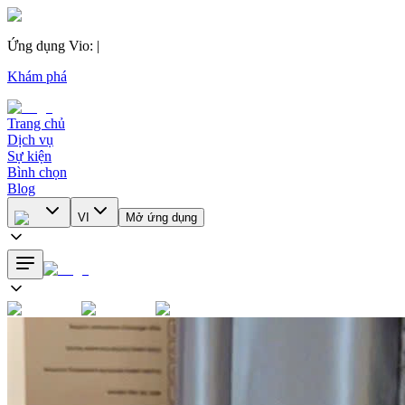
Ứng dụng Vio
:
|
Khám phá
Trang chủ
Dịch vụ
Sự kiện
Bình chọn
Blog
VI
Mở ứng dụng