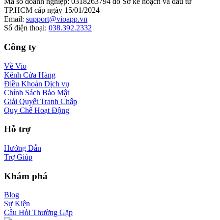
Mã số doanh nghiệp
:
0318263794 do Sở kế hoạch và đầu tư
TP.HCM cấp ngày 15/01/2024
Email
:
support@vioapp.vn
Số điện thoại
:
038.392.2332
Công ty
Về Vio
Kênh Cửa Hàng
Điều Khoản Dịch vụ
Chính Sách Bảo Mật
Giải Quyết Tranh Chấp
Quy Chế Hoạt Động
Hỗ trợ
Hướng Dẫn
Trợ Giúp
Khám phá
Blog
Sự Kiện
Câu Hỏi Thường Gặp