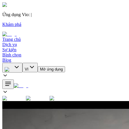
Ứng dụng Vio
:
|
Khám phá
Trang chủ
Dịch vụ
Sự kiện
Bình chọn
Blog
VI
Mở ứng dụng