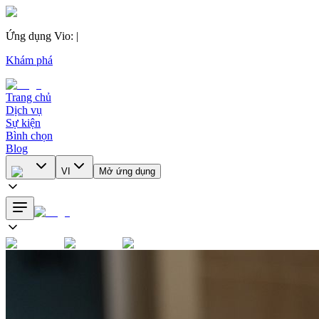
Ứng dụng Vio
:
|
Khám phá
Trang chủ
Dịch vụ
Sự kiện
Bình chọn
Blog
VI
Mở ứng dụng