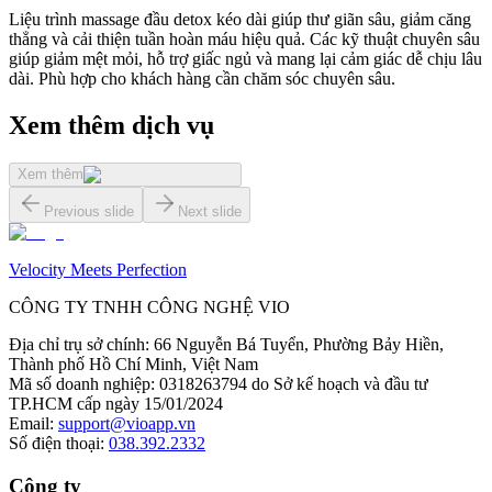
Liệu trình massage đầu detox kéo dài giúp thư giãn sâu, giảm căng
thẳng và cải thiện tuần hoàn máu hiệu quả. Các kỹ thuật chuyên sâu
giúp giảm mệt mỏi, hỗ trợ giấc ngủ và mang lại cảm giác dễ chịu lâu
dài. Phù hợp cho khách hàng cần chăm sóc chuyên sâu.
Xem thêm dịch vụ
Xem thêm
Previous slide
Next slide
Velocity Meets Perfection
CÔNG TY TNHH CÔNG NGHỆ VIO
Địa chỉ trụ sở chính
:
66 Nguyễn Bá Tuyển, Phường Bảy Hiền,
Thành phố Hồ Chí Minh, Việt Nam
Mã số doanh nghiệp
:
0318263794 do Sở kế hoạch và đầu tư
TP.HCM cấp ngày 15/01/2024
Email
:
support@vioapp.vn
Số điện thoại
:
038.392.2332
Công ty