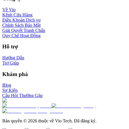
Về Vio
Kênh Cửa Hàng
Điều Khoản Dịch vụ
Chính Sách Bảo Mật
Giải Quyết Tranh Chấp
Quy Chế Hoạt Động
Hỗ trợ
Hướng Dẫn
Trợ Giúp
Khám phá
Blog
Sự Kiện
Câu Hỏi Thường Gặp
Bản quyền © 2026 thuộc về Vio Tech. Đã đăng ký.