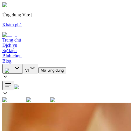
Ứng dụng Vio
:
|
Khám phá
Trang chủ
Dịch vụ
Sự kiện
Bình chọn
Blog
VI
Mở ứng dụng