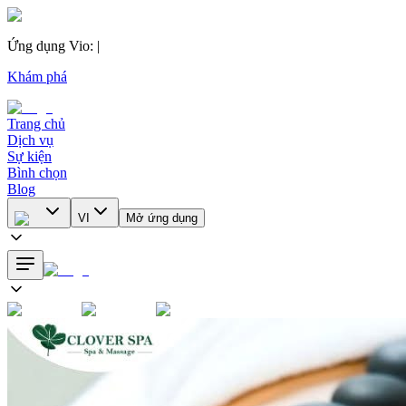
Ứng dụng Vio
:
|
Khám phá
Trang chủ
Dịch vụ
Sự kiện
Bình chọn
Blog
VI
Mở ứng dụng