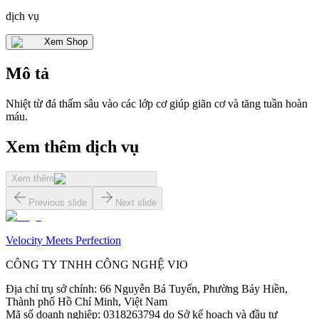
dịch vụ
Xem Shop
Mô tả
Nhiệt từ đá thấm sâu vào các lớp cơ giúp giãn cơ và tăng tuần hoàn
máu.
Xem thêm dịch vụ
Xem thêm
Previous slide
Next slide
Velocity Meets Perfection
CÔNG TY TNHH CÔNG NGHỆ VIO
Địa chỉ trụ sở chính
:
66 Nguyễn Bá Tuyển, Phường Bảy Hiền,
Thành phố Hồ Chí Minh, Việt Nam
Mã số doanh nghiệp
:
0318263794 do Sở kế hoạch và đầu tư