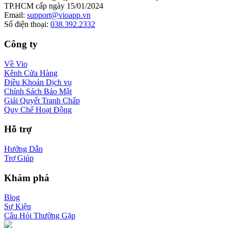
TP.HCM cấp ngày 15/01/2024
Email
:
support@vioapp.vn
Số điện thoại
:
038.392.2332
Công ty
Về Vio
Kênh Cửa Hàng
Điều Khoản Dịch vụ
Chính Sách Bảo Mật
Giải Quyết Tranh Chấp
Quy Chế Hoạt Động
Hỗ trợ
Hướng Dẫn
Trợ Giúp
Khám phá
Blog
Sự Kiện
Câu Hỏi Thường Gặp