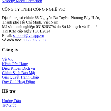
Velocity Meets Perfection
CÔNG TY TNHH CÔNG NGHỆ VIO
Địa chỉ trụ sở chính
:
66 Nguyễn Bá Tuyển, Phường Bảy Hiền,
Thành phố Hồ Chí Minh, Việt Nam
Mã số doanh nghiệp
:
0318263794 do Sở kế hoạch và đầu tư
TP.HCM cấp ngày 15/01/2024
Email
:
support@vioapp.vn
Số điện thoại
:
038.392.2332
Công ty
Về Vio
Kênh Cửa Hàng
Điều Khoản Dịch vụ
Chính Sách Bảo Mật
Giải Quyết Tranh Chấp
Quy Chế Hoạt Động
Hỗ trợ
Hướng Dẫn
Trợ Giúp