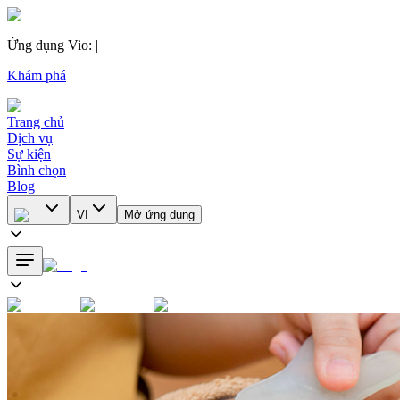
Ứng dụng Vio
:
|
Khám phá
Trang chủ
Dịch vụ
Sự kiện
Bình chọn
Blog
VI
Mở ứng dụng