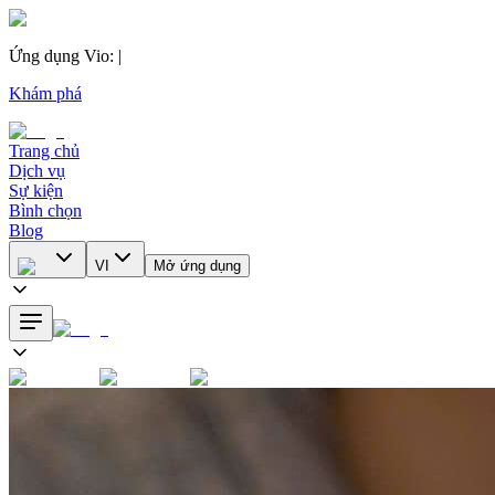
Ứng dụng Vio
:
|
Khám phá
Trang chủ
Dịch vụ
Sự kiện
Bình chọn
Blog
VI
Mở ứng dụng