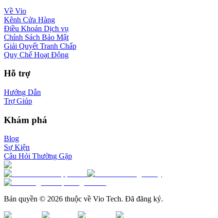
Về Vio
Kênh Cửa Hàng
Điều Khoản Dịch vụ
Chính Sách Bảo Mật
Giải Quyết Tranh Chấp
Quy Chế Hoạt Động
Hỗ trợ
Hướng Dẫn
Trợ Giúp
Khám phá
Blog
Sự Kiện
Câu Hỏi Thường Gặp
Bản quyền © 2026 thuộc về Vio Tech. Đã đăng ký.