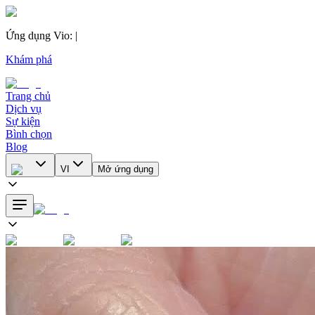
Ứng dụng Vio
:
|
Khám phá
Trang chủ
Dịch vụ
Sự kiện
Bình chọn
Blog
VI
Mở ứng dụng