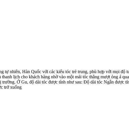
 tự nhiên, Hàn Quốc với các kiểu tóc trẻ trung, phù hợp với mọi độ t
thanh lịch cho khách hàng nhờ vào một mái tóc thẳng mượt óng ả qua gó
hị trường. Ở Gu, độ dài tóc được tính như sau: Độ dài tóc Ngắn được t
ực trở xuống