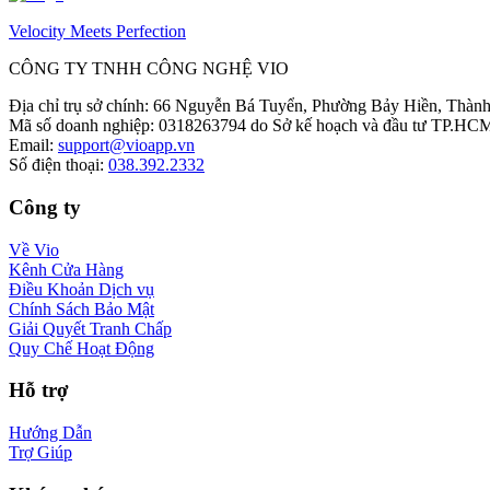
Velocity Meets Perfection
CÔNG TY TNHH CÔNG NGHỆ VIO
Địa chỉ trụ sở chính
:
66 Nguyễn Bá Tuyển, Phường Bảy Hiền, Thành
Mã số doanh nghiệp
:
0318263794 do Sở kế hoạch và đầu tư TP.HCM
Email
:
support@vioapp.vn
Số điện thoại
:
038.392.2332
Công ty
Về Vio
Kênh Cửa Hàng
Điều Khoản Dịch vụ
Chính Sách Bảo Mật
Giải Quyết Tranh Chấp
Quy Chế Hoạt Động
Hỗ trợ
Hướng Dẫn
Trợ Giúp