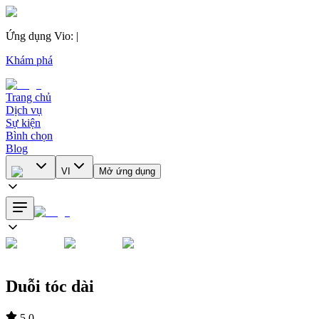
Ứng dụng Vio
:
|
Khám phá
Trang chủ
Dịch vụ
Sự kiện
Bình chọn
Blog
VI
Mở ứng dụng
Duỗi tóc dài
5.0