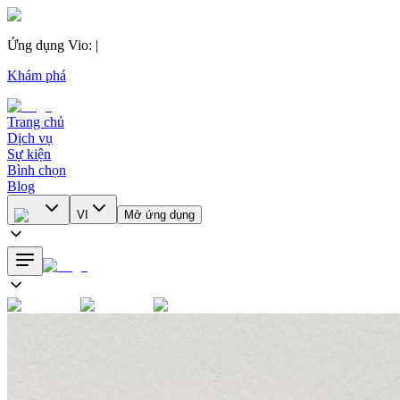
Ứng dụng Vio
:
|
Khám phá
Trang chủ
Dịch vụ
Sự kiện
Bình chọn
Blog
VI
Mở ứng dụng