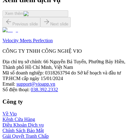
Xem thêm
Previous slide
Next slide
Velocity Meets Perfection
CÔNG TY TNHH CÔNG NGHỆ VIO
Địa chỉ trụ sở chính
:
66 Nguyễn Bá Tuyển, Phường Bảy Hiền,
Thành phố Hồ Chí Minh, Việt Nam
Mã số doanh nghiệp
:
0318263794 do Sở kế hoạch và đầu tư
TP.HCM cấp ngày 15/01/2024
Email
:
support@vioapp.vn
Số điện thoại
:
038.392.2332
Công ty
Về Vio
Kênh Cửa Hàng
Điều Khoản Dịch vụ
Chính Sách Bảo Mật
Giải Quyết Tranh Chấp