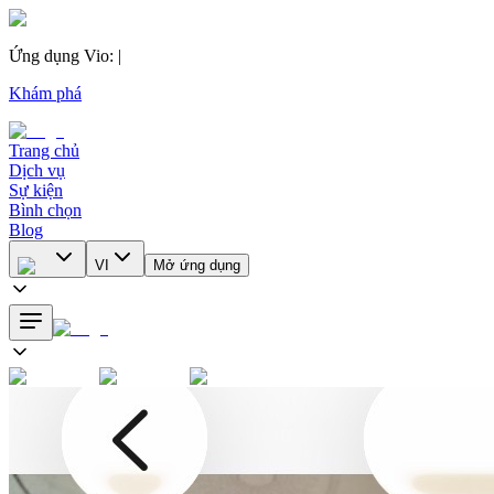
Ứng dụng Vio
:
|
Khám phá
Trang chủ
Dịch vụ
Sự kiện
Bình chọn
Blog
VI
Mở ứng dụng