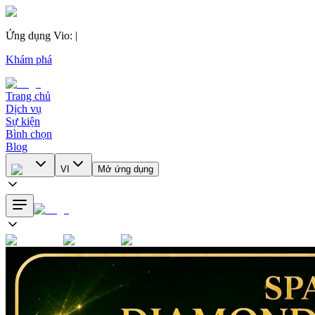
Ứng dụng Vio
:
|
Khám phá
Trang chủ
Dịch vụ
Sự kiện
Bình chọn
Blog
VI
Mở ứng dụng