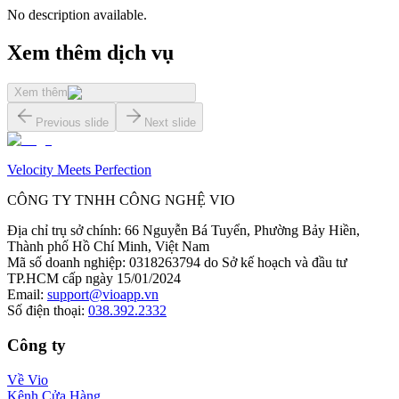
No description available.
Xem thêm dịch vụ
Xem thêm
Previous slide
Next slide
Velocity Meets Perfection
CÔNG TY TNHH CÔNG NGHỆ VIO
Địa chỉ trụ sở chính
:
66 Nguyễn Bá Tuyển, Phường Bảy Hiền,
Thành phố Hồ Chí Minh, Việt Nam
Mã số doanh nghiệp
:
0318263794 do Sở kế hoạch và đầu tư
TP.HCM cấp ngày 15/01/2024
Email
:
support@vioapp.vn
Số điện thoại
:
038.392.2332
Công ty
Về Vio
Kênh Cửa Hàng