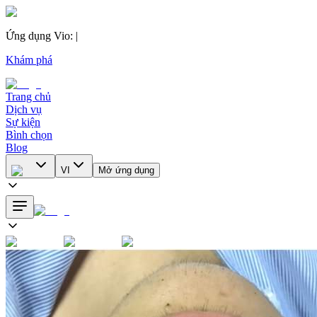
Ứng dụng Vio
:
|
Khám phá
Trang chủ
Dịch vụ
Sự kiện
Bình chọn
Blog
VI
Mở ứng dụng