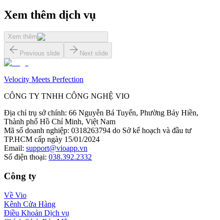
Xem thêm dịch vụ
Xem thêm
Previous slide
Next slide
Velocity Meets Perfection
CÔNG TY TNHH CÔNG NGHỆ VIO
Địa chỉ trụ sở chính
:
66 Nguyễn Bá Tuyển, Phường Bảy Hiền,
Thành phố Hồ Chí Minh, Việt Nam
Mã số doanh nghiệp
:
0318263794 do Sở kế hoạch và đầu tư
TP.HCM cấp ngày 15/01/2024
Email
:
support@vioapp.vn
Số điện thoại
:
038.392.2332
Công ty
Về Vio
Kênh Cửa Hàng
Điều Khoản Dịch vụ