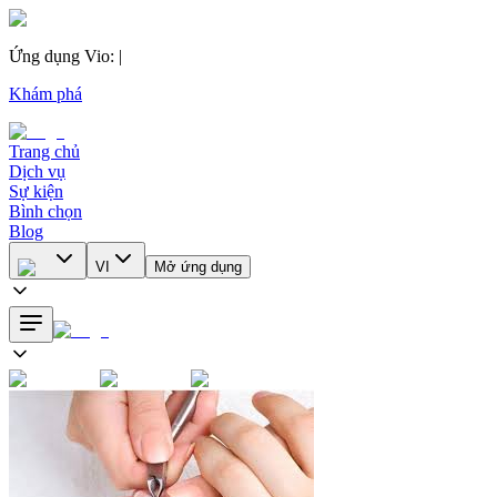
Ứng dụng Vio
:
|
Khám phá
Trang chủ
Dịch vụ
Sự kiện
Bình chọn
Blog
VI
Mở ứng dụng