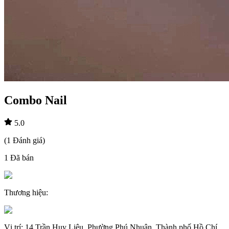
Combo Nail
5.0
(
1
Đánh giá
)
1
Đã bán
Thương hiệu
:
Vị trí
:
14 Trần Huy Liệu, Phường Phú Nhuận, Thành phố Hồ Chí