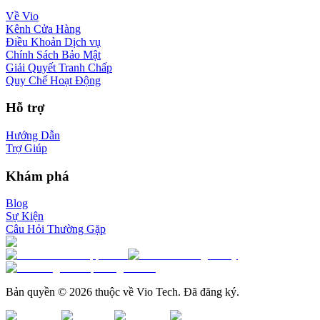
Về Vio
Kênh Cửa Hàng
Điều Khoản Dịch vụ
Chính Sách Bảo Mật
Giải Quyết Tranh Chấp
Quy Chế Hoạt Động
Hỗ trợ
Hướng Dẫn
Trợ Giúp
Khám phá
Blog
Sự Kiện
Câu Hỏi Thường Gặp
Bản quyền © 2026 thuộc về Vio Tech. Đã đăng ký.