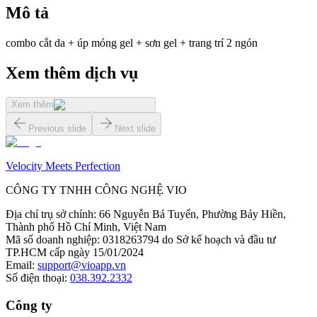
Mô tả
combo cắt da + úp móng gel + sơn gel + trang trí 2 ngón
Xem thêm dịch vụ
Xem thêm
Previous slide
Next slide
Velocity Meets Perfection
CÔNG TY TNHH CÔNG NGHỆ VIO
Địa chỉ trụ sở chính
:
66 Nguyễn Bá Tuyển, Phường Bảy Hiền,
Thành phố Hồ Chí Minh, Việt Nam
Mã số doanh nghiệp
:
0318263794 do Sở kế hoạch và đầu tư
TP.HCM cấp ngày 15/01/2024
Email
:
support@vioapp.vn
Số điện thoại
:
038.392.2332
Công ty