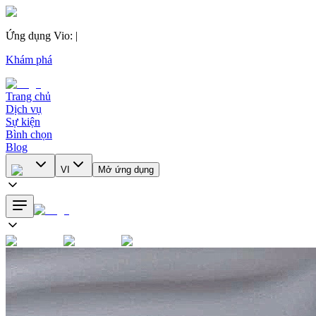
Ứng dụng Vio
:
|
Khám phá
Trang chủ
Dịch vụ
Sự kiện
Bình chọn
Blog
VI
Mở ứng dụng