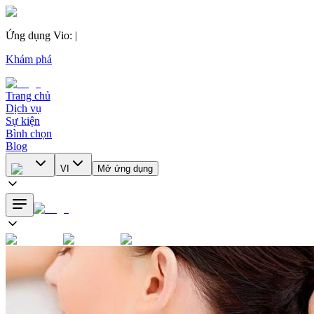
Ứng dụng Vio
:
|
Khám phá
Trang chủ
Dịch vụ
Sự kiện
Bình chọn
Blog
VI
Mở ứng dụng