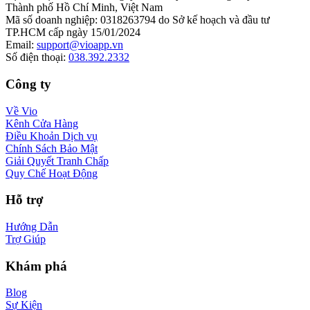
Thành phố Hồ Chí Minh, Việt Nam
Mã số doanh nghiệp
:
0318263794 do Sở kế hoạch và đầu tư
TP.HCM cấp ngày 15/01/2024
Email
:
support@vioapp.vn
Số điện thoại
:
038.392.2332
Công ty
Về Vio
Kênh Cửa Hàng
Điều Khoản Dịch vụ
Chính Sách Bảo Mật
Giải Quyết Tranh Chấp
Quy Chế Hoạt Động
Hỗ trợ
Hướng Dẫn
Trợ Giúp
Khám phá
Blog
Sự Kiện