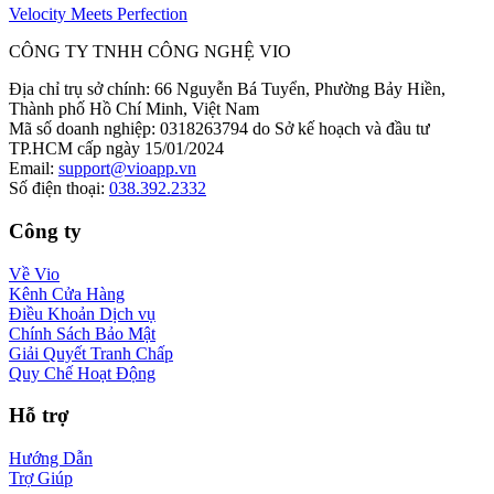
Velocity Meets Perfection
CÔNG TY TNHH CÔNG NGHỆ VIO
Địa chỉ trụ sở chính
:
66 Nguyễn Bá Tuyển, Phường Bảy Hiền,
Thành phố Hồ Chí Minh, Việt Nam
Mã số doanh nghiệp
:
0318263794 do Sở kế hoạch và đầu tư
TP.HCM cấp ngày 15/01/2024
Email
:
support@vioapp.vn
Số điện thoại
:
038.392.2332
Công ty
Về Vio
Kênh Cửa Hàng
Điều Khoản Dịch vụ
Chính Sách Bảo Mật
Giải Quyết Tranh Chấp
Quy Chế Hoạt Động
Hỗ trợ
Hướng Dẫn
Trợ Giúp