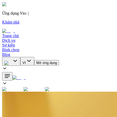
Ứng dụng Vio
:
|
Khám phá
Trang chủ
Dịch vụ
Sự kiện
Bình chọn
Blog
VI
Mở ứng dụng