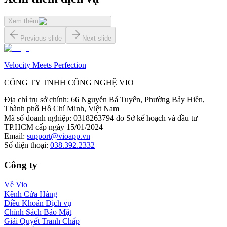
Xem thêm
Previous slide
Next slide
Velocity Meets Perfection
CÔNG TY TNHH CÔNG NGHỆ VIO
Địa chỉ trụ sở chính
:
66 Nguyễn Bá Tuyển, Phường Bảy Hiền,
Thành phố Hồ Chí Minh, Việt Nam
Mã số doanh nghiệp
:
0318263794 do Sở kế hoạch và đầu tư
TP.HCM cấp ngày 15/01/2024
Email
:
support@vioapp.vn
Số điện thoại
:
038.392.2332
Công ty
Về Vio
Kênh Cửa Hàng
Điều Khoản Dịch vụ
Chính Sách Bảo Mật
Giải Quyết Tranh Chấp