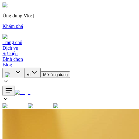
Ứng dụng Vio
:
|
Khám phá
Trang chủ
Dịch vụ
Sự kiện
Bình chọn
Blog
VI
Mở ứng dụng