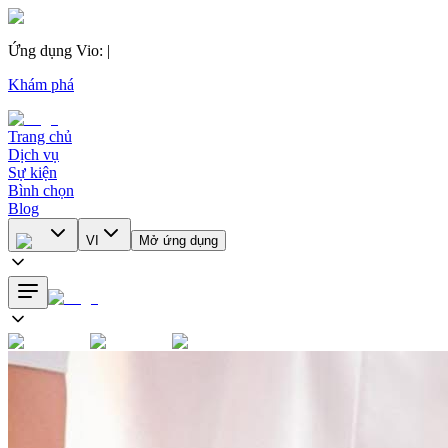
Ứng dụng Vio
:
|
Khám phá
Trang chủ
Dịch vụ
Sự kiện
Bình chọn
Blog
VI
Mở ứng dụng