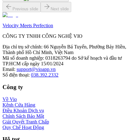
Previous slide
Next slide
Velocity Meets Perfection
CÔNG TY TNHH CÔNG NGHỆ VIO
Địa chỉ trụ sở chính
:
66 Nguyễn Bá Tuyển, Phường Bảy Hiền,
Thành phố Hồ Chí Minh, Việt Nam
Mã số doanh nghiệp
:
0318263794 do Sở kế hoạch và đầu tư
TP.HCM cấp ngày 15/01/2024
Email
:
support@vioapp.vn
Số điện thoại
:
038.392.2332
Công ty
Về Vio
Kênh Cửa Hàng
Điều Khoản Dịch vụ
Chính Sách Bảo Mật
Giải Quyết Tranh Chấp
Quy Chế Hoạt Động
Hỗ trợ