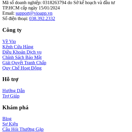
Mã số doanh nghiệp
:
0318263794 do Sở kế hoạch và đầu tư
TP.HCM cấp ngày 15/01/2024
Email
:
support@vioapp.vn
Số điện thoại
:
038.392.2332
Công ty
Về Vio
Kênh Cửa Hàng
Điều Khoản Dịch vụ
Chính Sách Bảo Mật
Giải Quyết Tranh Chấp
Quy Chế Hoạt Động
Hỗ trợ
Hướng Dẫn
Trợ Giúp
Khám phá
Blog
Sự Kiện
Câu Hỏi Thường Gặp