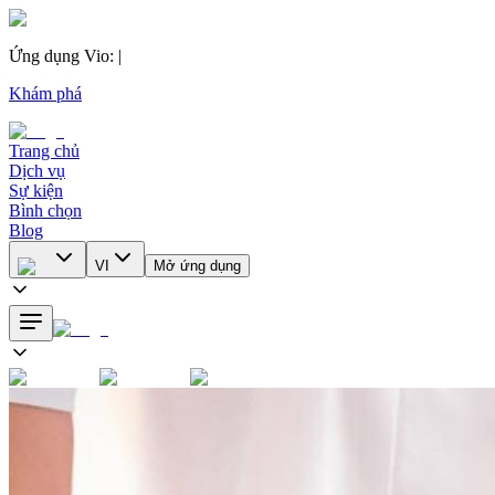
Ứng dụng Vio
:
|
Khám phá
Trang chủ
Dịch vụ
Sự kiện
Bình chọn
Blog
VI
Mở ứng dụng