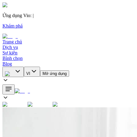
Ứng dụng Vio
:
|
Khám phá
Trang chủ
Dịch vụ
Sự kiện
Bình chọn
Blog
VI
Mở ứng dụng