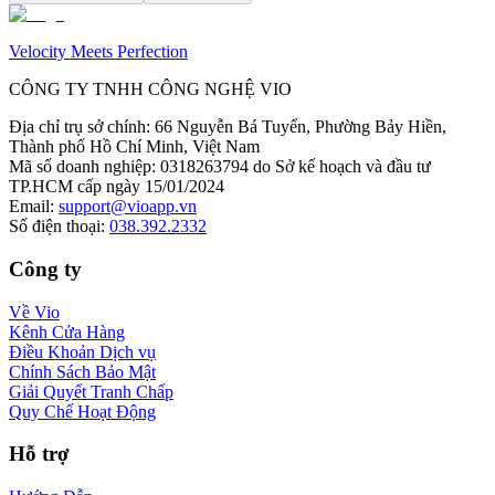
Velocity Meets Perfection
CÔNG TY TNHH CÔNG NGHỆ VIO
Địa chỉ trụ sở chính
:
66 Nguyễn Bá Tuyển, Phường Bảy Hiền,
Thành phố Hồ Chí Minh, Việt Nam
Mã số doanh nghiệp
:
0318263794 do Sở kế hoạch và đầu tư
TP.HCM cấp ngày 15/01/2024
Email
:
support@vioapp.vn
Số điện thoại
:
038.392.2332
Công ty
Về Vio
Kênh Cửa Hàng
Điều Khoản Dịch vụ
Chính Sách Bảo Mật
Giải Quyết Tranh Chấp
Quy Chế Hoạt Động
Hỗ trợ